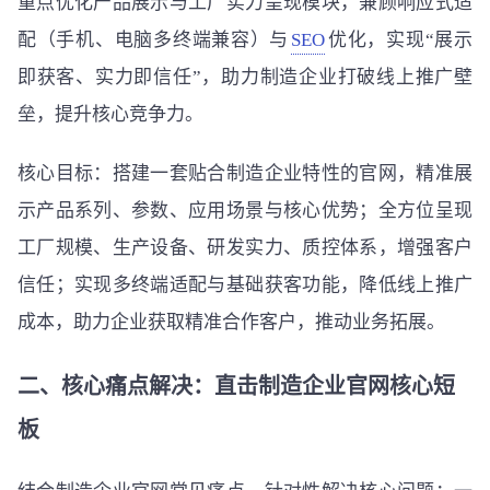
重点优化产品展示与工厂实力呈现模块，兼顾响应式适
配（手机、电脑多终端兼容）与
SEO
优化，实现“展示
即获客、实力即信任”，助力制造企业打破线上推广壁
垒，提升核心竞争力。
核心目标：搭建一套贴合制造企业特性的官网，精准展
示产品系列、参数、应用场景与核心优势；全方位呈现
工厂规模、生产设备、研发实力、质控体系，增强客户
信任；实现多终端适配与基础获客功能，降低线上推广
成本，助力企业获取精准合作客户，推动业务拓展。
二、核心痛点解决：直击制造企业官网核心短
板