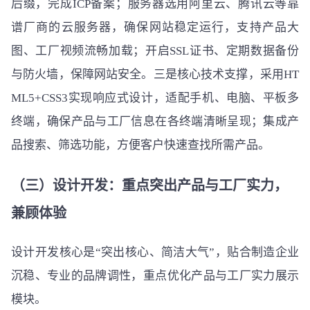
后缀，完成ICP备案；服务器选用阿里云、腾讯云等靠
谱厂商的云服务器，确保网站稳定运行，支持产品大
图、工厂视频流畅加载；开启SSL证书、定期数据备份
与防火墙，保障网站安全。三是核心技术支撑，采用HT
ML5+CSS3实现响应式设计，适配手机、电脑、平板多
终端，确保产品与工厂信息在各终端清晰呈现；集成产
品搜索、筛选功能，方便客户快速查找所需产品。
（三）设计开发：重点突出产品与工厂实力，
兼顾体验
设计开发核心是“突出核心、简洁大气”，贴合制造企业
沉稳、专业的品牌调性，重点优化产品与工厂实力展示
模块。