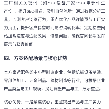
工厂相关关键词（如“XX设备厂家”“XX零部件生
产”），提升SEO排名，吸引自然流量；通过数据分析工
具，监测客户浏览行为，重点优化产品详情页与工厂实
力页面，提升客户停留时间与咨询转化率；定期检查网
站加载速度与适配效果，修复问题，确保官网长期发挥
展示与获客价值。
四、方案适配场景与核心优势
本方案适配各类中小型制造企业，包括机械设备制造、
零部件加工、五金制品、建材制造等行业，可根据企业
产品类型与工厂规模，灵活调整产品与工厂展示重点。
核心优势：一是聚焦核心，重点突出产品与工厂实力，