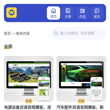
首页
文章
作品
留言
首页
>>
相关内容
全部
外贸
外贸
电源设备双语官网模板，逆
汽车配件双语官网模板，新