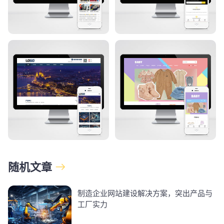
随机文章
制造企业网站建设解决方案，突出产品与
工厂实力