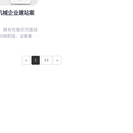
机械企业建站案
o，拥有完整的页面结
械制造、设备重···
«
1
1/1
»