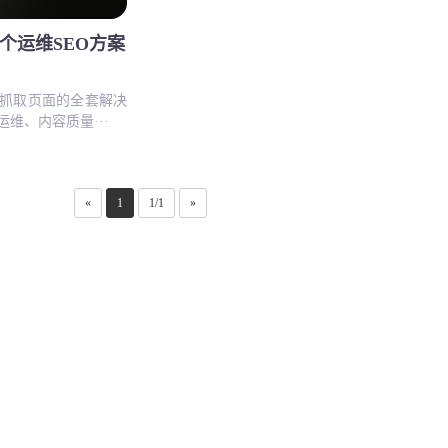
个运维SEO方案
抓取页面的全套解决
维、内容质量···
«
1
1/1
»