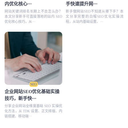
内优化核心···
手快速提升网···
网站关键词排名长期上不去怎么办？
新手做网站SEO不知道从哪下手？本
本文分享新手可直接落地的站内 SEO
文分享完整的白帽SEO优化实操流
优化核心技巧，从···
程，从站内基础设置、···
SEO
企业网站SEO优化基础实操
技巧，新手快···
分享企业网站全维度基础 SEO 实操优
化方法，从 TDK 设置、正文排版、内
链搭建、移动端···