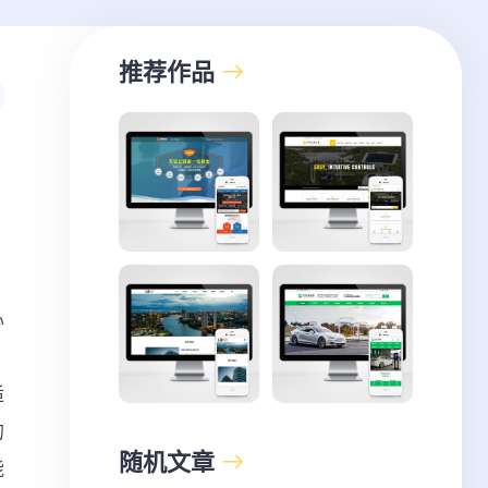
推荐作品
心
，
适
的
随机文章
能