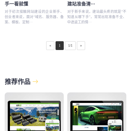
手一看就懂
建站准备清···
对于初次接触网站建设的企业新手、
对于新手来说，建站最头疼的就是“不
创业者来说，面对“域名、服务器、备
知道从哪下手”，常常出现准备不全、
案、模板、定制···
中途返工的情···
«
1
1/1
»
推荐作品