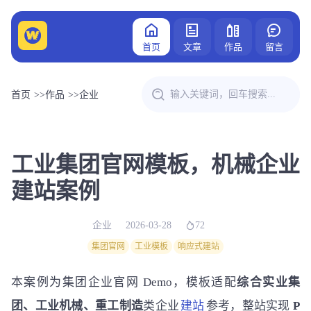
首页
文章
作品
留言
首页
>>
作品
>>
企业
工业集团官网模板，机械企业
建站案例
企业
2026-03-28
72
集团官网
工业模板
响应式建站
本案例为集团企业官网 Demo，模板适配
综合实业集
团、工业机械、重工制造
类企业
建站
参考，整站实现
P