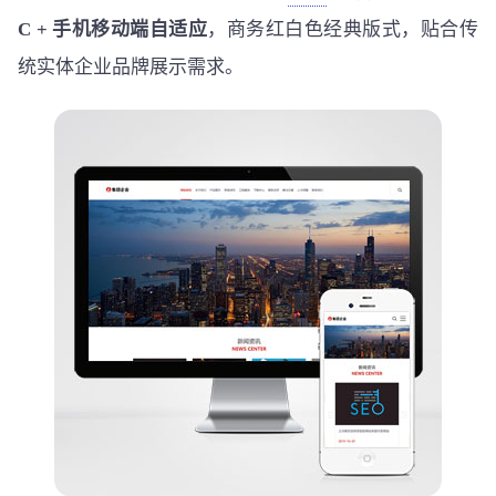
C + 手机移动端自适应
，商务红白色经典版式，贴合传
统实体企业品牌展示需求。