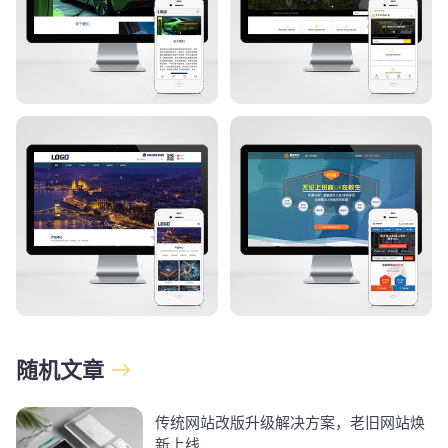
随机文章
传统网站改版升级解决方案，老旧网站焕
新上线