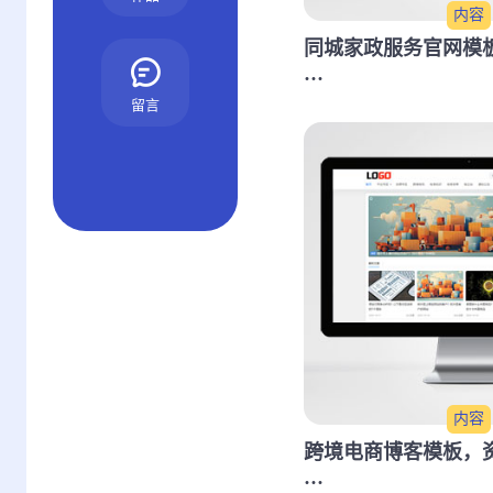
内容
同城家政服务官网模
···
留言
内容
跨境电商博客模板，
···