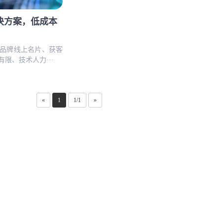
决方案，低成本
品牌线上名片、获客
限、技术人力···
«
1
1/1
»