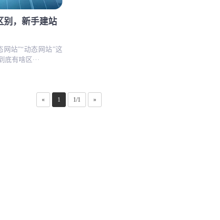
区别，新手建站
网站”“动态网站”这
底有啥区···
«
1
1/1
»