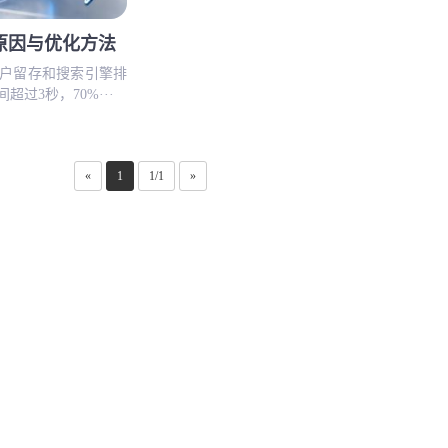
原因与优化方法
户留存和搜索引擎排
过3秒，70%···
«
1
1/1
»