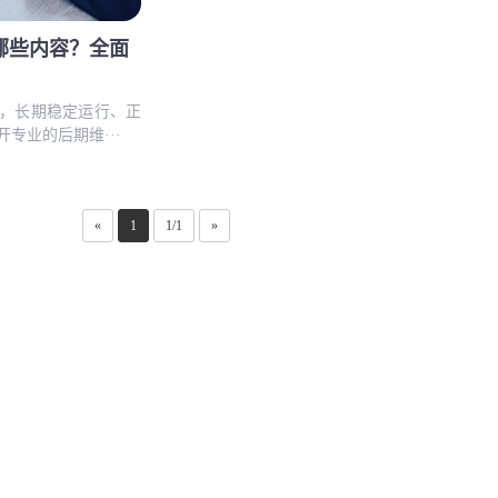
哪些内容？全面
，长期稳定运行、正
专业的后期维···
«
1
1/1
»