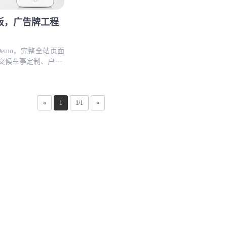
板，广告牌工程
emo，完整全站页面
候车亭定制、户···
«
1
1/1
»