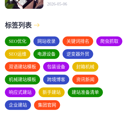
2026-05-06
标签列表
SEO优化
网站收录
关键词排名
爬虫抓取
SEO运维
电源设备
逆变器外贸
双语建站模板
包装设备
封箱机械
机械建站模板
跨境博客
资讯新闻
响应式建站
新手建站
建站准备清单
企业建站
集团官网