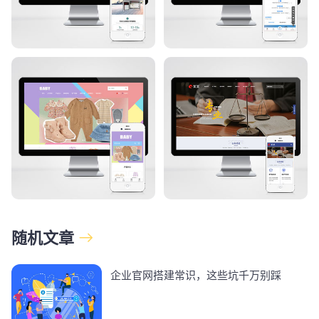
随机文章
企业官网搭建常识，这些坑千万别踩