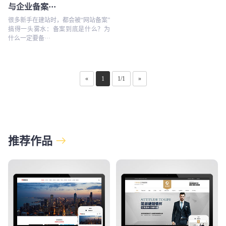
与企业备案···
很多新手在建站时，都会被“网站备案”
搞得一头雾水：备案到底是什么？为
什么一定要备···
«
1
1/1
»
推荐作品