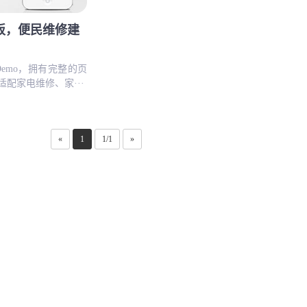
板，便民维修建
emo，拥有完整的页
配家电维修、家···
«
1
1/1
»