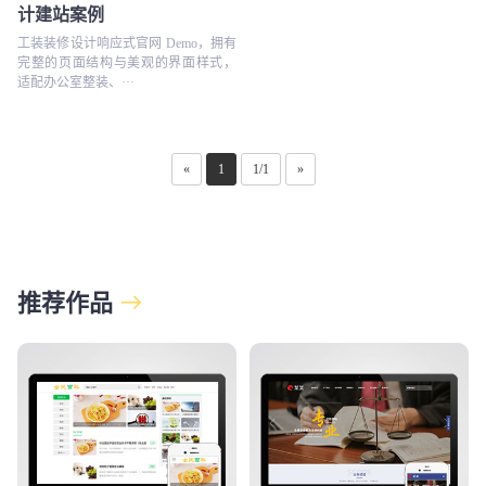
计建站案例
工装装修设计响应式官网 Demo，拥有
完整的页面结构与美观的界面样式，
适配办公室整装、···
«
1
1/1
»
推荐作品