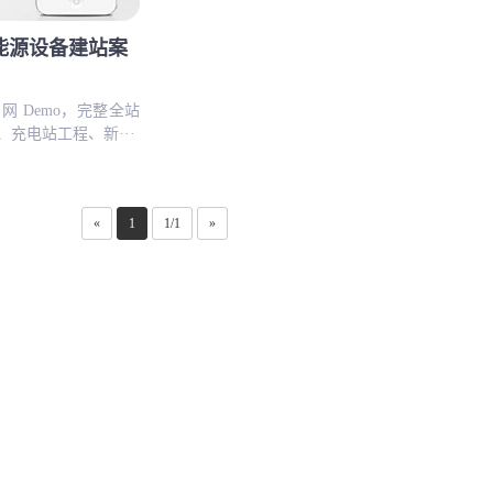
能源设备建站案
 Demo，完整全站
充电站工程、新···
«
1
1/1
»