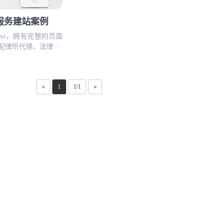
服务建站案例
mo，拥有完整的页面
律所代理、法律···
«
1
1/1
»