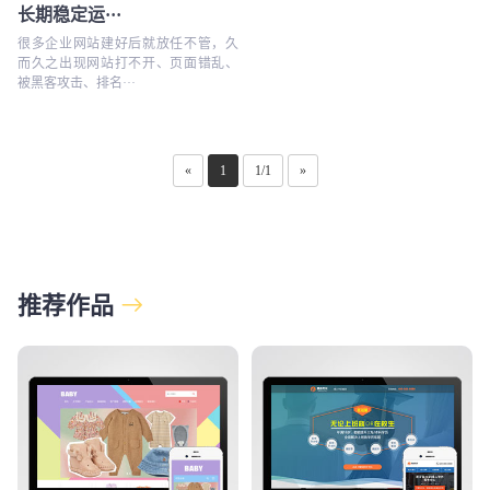
长期稳定运···
很多企业网站建好后就放任不管，久
而久之出现网站打不开、页面错乱、
被黑客攻击、排名···
«
1
1/1
»
推荐作品