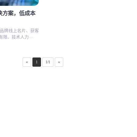
决方案，低成本
品牌线上名片、获客
限、技术人力···
«
1
1/1
»