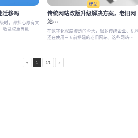
建站
能迁移吗
传统网站改版升级解决方案，老旧网
站···
级时，都担心原有文
收录权重等数···
在数字化深度渗透的今天，很多传统企业、机
还在使用三五前搭建的老旧网站。这些网站···
«
1
1/1
»