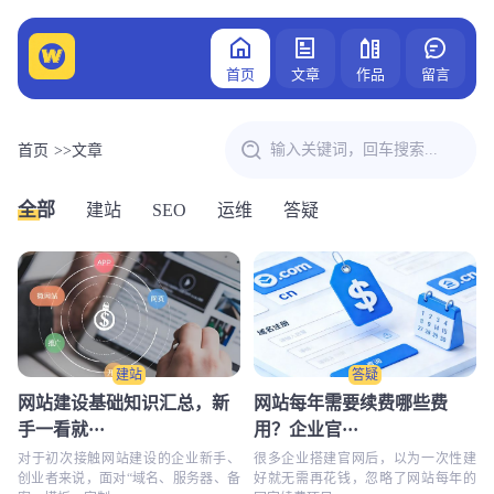
首页
文章
作品
留言
首页
>>
文章
全部
建站
SEO
运维
答疑
建站
答疑
网站建设基础知识汇总，新
网站每年需要续费哪些费
手一看就···
用？企业官···
对于初次接触网站建设的企业新手、
很多企业搭建官网后，以为一次性建
创业者来说，面对“域名、服务器、备
好就无需再花钱，忽略了网站每年的