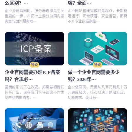
么区别？···
容？全面···
企业搭建官网时，服务器选择是至关
企业网站搭建完成只是起点，长期稳
重要的一步，市面上主要分为国内服
定运行、正常获客、安全运营，都离
务器与国外服务器···
不开专业的后期维···
答疑
答疑
企业官网需要办理ICP备案
做一个企业官网需要多少
吗？合规必···
钱？2026年···
营销的形式正在改变。如果最初我们
企业做官网，费用从几百元到几十万
信任广告，现在我们信任谈论不同类
元跨度极大，核心取决于建站方式、
型产品的影响者。···
功能需求、设计标···